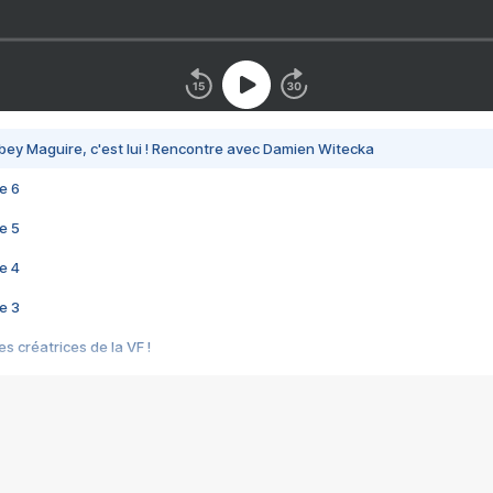
bey Maguire, c'est lui ! Rencontre avec Damien Witecka
e 6
e 5
e 4
e 3
s créatrices de la VF !
e 2
e 1
e Mektoub My Love arrive enfin ! Rencontre avec Shaïn Boumedine et Sal