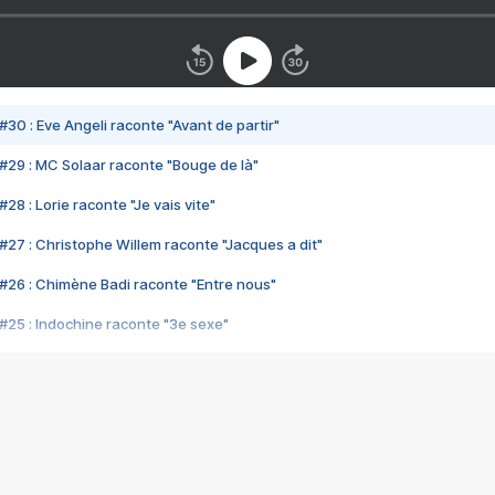
#30 : Eve Angeli raconte "Avant de partir"
#29 : MC Solaar raconte "Bouge de là"
28 : Lorie raconte "Je vais vite"
#27 : Christophe Willem raconte "Jacques a dit"
#26 : Chimène Badi raconte "Entre nous"
#25 : Indochine raconte "3e sexe"
#24 : Zaho raconte "C'est chelou"
#23 : Patrick Bruel raconte "Au café des délices"
#22 : Kyo raconte "Le chemin"
#21 : Nolwenn Leroy raconte "Cassé"