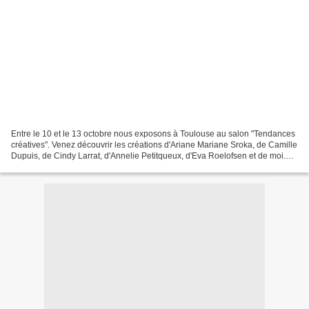
Entre le 10 et le 13 octobre nous exposons à Toulouse au salon "Tendances
créatives". Venez découvrir les créations d'Ariane Mariane Sroka, de Camille
Dupuis, de Cindy Larrat, d'Annelie Petitqueux, d'Eva Roelofsen et de moi.
Pendant ces quatre jours nous...